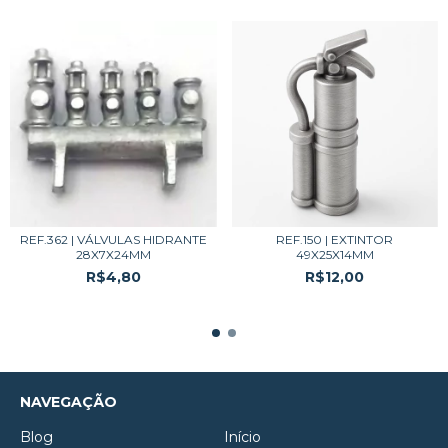
REF.362 | VÁLVULAS HIDRANTE
REF.150 | EXTINTOR
28X7X24MM
49X25X14MM
R$4,80
R$12,00
NAVEGAÇÃO
Blog
Início