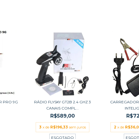
R PRO 9G
RÁDIO FLYSKY GT2B 2.4 GHZ 3
CARREGADOR 
CANAIS COMPL...
INTELI
R$589,00
R$72
3
x de
R$196,33
sem juros
2
x de
R$36,
ESGOTADO
ESGO