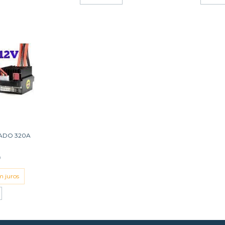
ADO 320A
0
m juros