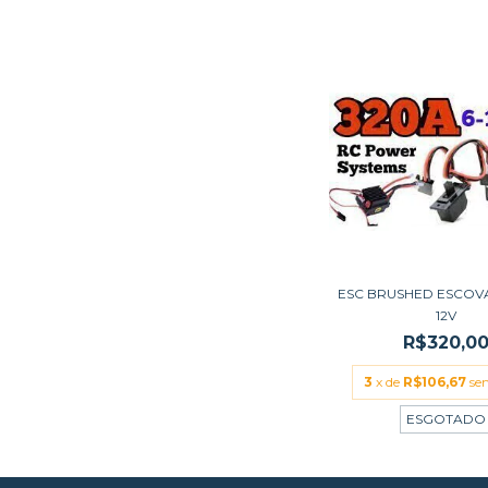
ESC BRUSHED ESCOV
12V
R$320,0
3
x de
R$106,67
se
ESGOTADO