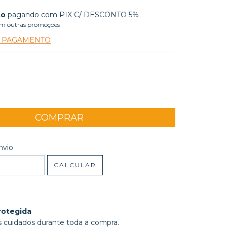
to
pagando com PIX C/ DESCONTO 5%
m outras promoções
E PAGAMENTO
 CEP:
ALTERAR CEP
nvio
CALCULAR
rotegida
 cuidados durante toda a compra.