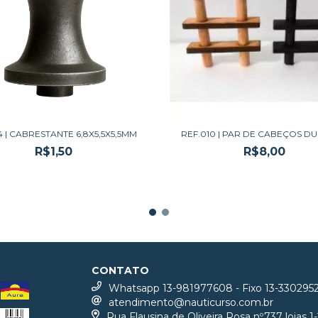
4 | CABRESTANTE 6,8X5,5X5,5MM
REF.010 | PAR DE CABEÇOS DU
R$1,50
R$8,00
CONTATO
Whatsapp 13-981977608 - Fixo 13-330295
atendimento@nauticurso.com.br
Rua Flausina de Oliveira Rosa nº737 lojas 1-