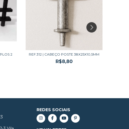
PLOS 2
REF.312 | CABEÇO POSTE 38X25X10,5MM
R
R$8,80
REDES SOCIAIS
23
2-3 Vila