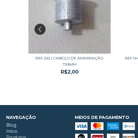
 3
REF.262 | CABEÇO DE AMARRAÇÃO
REF.14
7X6MM
R$2,00
NAVEGAÇÃO
MEIOS DE PAGAMENTO
Blog
Início
Produtos