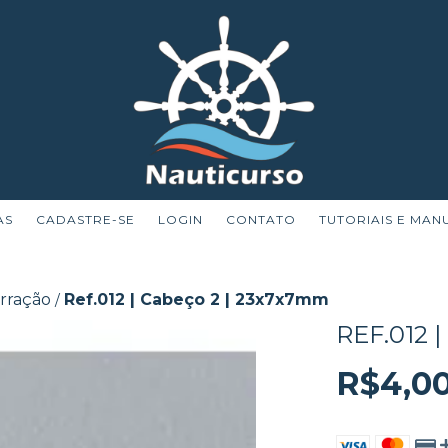
AS
CADASTRE-SE
LOGIN
CONTATO
TUTORIAIS E MAN
rração
Ref.012 | Cabeço 2 | 23x7x7mm
/
REF.012 
R$4,0