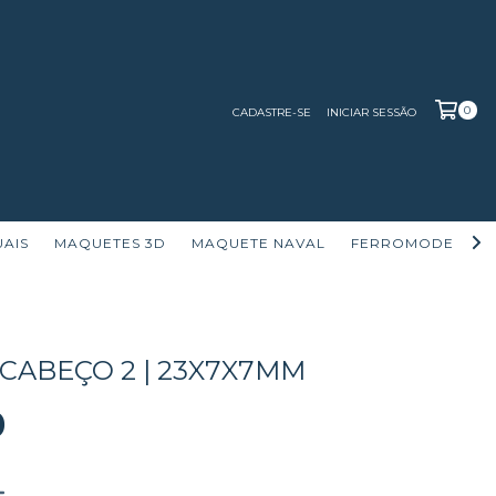
0
CADASTRE-SE
INICIAR SESSÃO
UAIS
MAQUETES 3D
MAQUETE NAVAL
FERROMODELISM
| CABEÇO 2 | 23X7X7MM
0