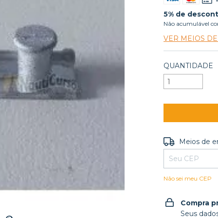
5% de descon
Não acumulável co
VER MEIOS D
QUANTIDADE
Entregas para o
Meios de e
Não sei meu CEP
Compra p
Seus dados