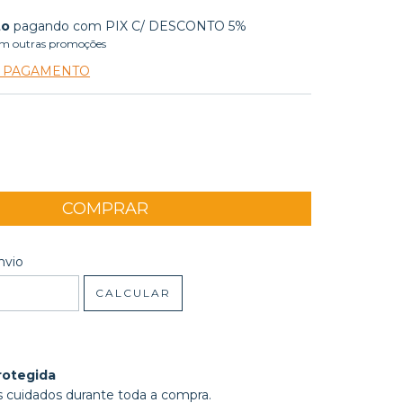
to
pagando com PIX C/ DESCONTO 5%
m outras promoções
E PAGAMENTO
 CEP:
ALTERAR CEP
nvio
CALCULAR
rotegida
 cuidados durante toda a compra.