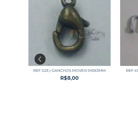
E 2 |
REF.023 | GANCHOS MOVEIS 9X5X3MM
REF.4
R$8,00