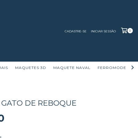
0
CADASTRE-SE
INICIAR SESSÃO
UAIS
MAQUETES 3D
MAQUETE NAVAL
FERROMODELISM
 | GATO DE REBOQUE
0