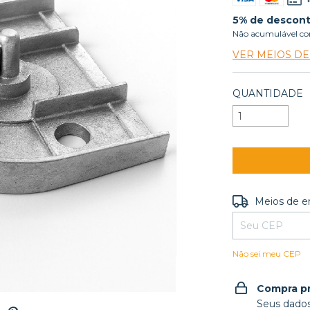
5% de descon
Não acumulável co
VER MEIOS D
QUANTIDADE
Entregas para o
Meios de e
Não sei meu CEP
Compra p
Seus dados