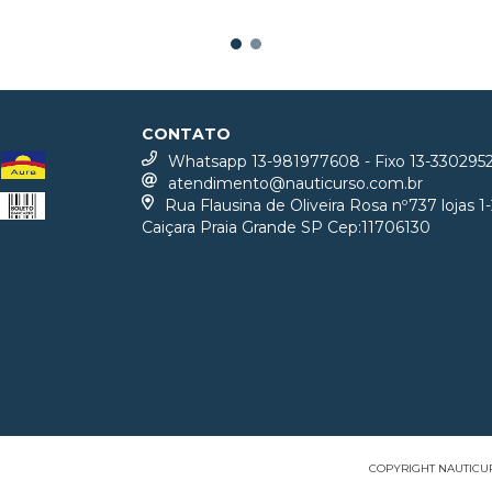
CONTATO
Whatsapp 13-981977608 - Fixo 13-330295
atendimento@nauticurso.com.br
Rua Flausina de Oliveira Rosa nº737 lojas 1-
Caiçara Praia Grande SP Cep:11706130
COPYRIGHT NAUTICUR