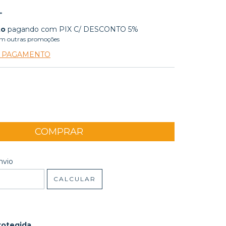
to
pagando com PIX C/ DESCONTO 5%
m outras promoções
E PAGAMENTO
 CEP:
ALTERAR CEP
nvio
CALCULAR
rotegida