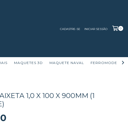
0
CADASTRE-SE
INICIAR SESSÃO
UAIS
MAQUETES 3D
MAQUETE NAVAL
FERROMODELISM
IXETA 1,0 X 100 X 900MM (1
)
00