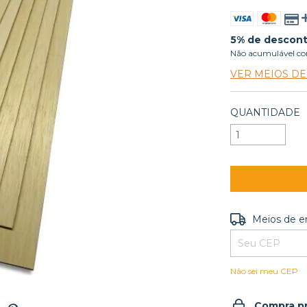
5% de descon
Não acumulável co
VER MEIOS D
QUANTIDADE
Entregas para o
Meios de e
Não sei meu CEP
Compra p