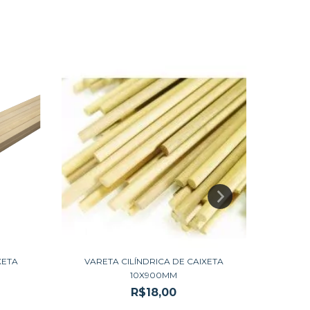
5X 
XETA
VARETA CILÍNDRICA DE CAIXETA
10X900MM
R$18,00