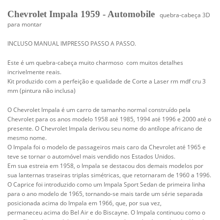
Chevrolet Impala 1959 - Automobile
quebra-cabeça 3D
para montar
INCLUSO MANUAL IMPRESSO PASSO A PASSO.
Este é um quebra-cabeça muito charmoso com muitos detalhes
incrivelmente reais.
Kit produzido com a perfeição e qualidade de Corte a Laser rm mdf cru 3
mm (pintura não inclusa)
O Chevrolet Impala é um carro de tamanho normal construído pela
Chevrolet para os anos modelo 1958
até 1985, 1994 até 1996 e 2000 até o
presente. O Chevrolet Impala derivou seu nome
do antílope africano de
mesmo nome.
O Impala foi o modelo de passageiros mais caro da Chevrolet até 1965 e
teve
se tornar o automóvel mais vendido nos Estados Unidos.
Em sua estreia em 1958, o Impala se destacou dos demais modelos por
sua
lanternas traseiras triplas simétricas, que retornaram de 1960 a 1996.
O Caprice foi
introduzido como um Impala Sport Sedan de primeira linha
para o ano modelo de 1965, tornando-se mais tarde um
série separada
posicionada acima do Impala em 1966, que, por sua vez,
permaneceu
acima do Bel Air e do Biscayne. O Impala continuou como o