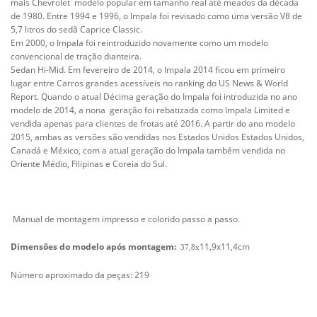
mais Chevrolet
modelo popular em tamanho real até meados da década
de 1980. Entre 1994 e 1996, o Impala
foi revisado como uma versão V8 de
5,7 litros do sedã Caprice Classic.
Em 2000, o Impala foi reintroduzido novamente como um modelo
convencional de tração dianteira.
Sedan Hi-Mid. Em fevereiro de 2014, o Impala 2014 ficou em primeiro
lugar entre
Carros grandes acessíveis no ranking do US News & World
Report. Quando o atual D
écima geração do Impala foi introduzida no ano
modelo de 2014, a nona
geração foi rebatizada como Impala Limited e
vendida apenas para clientes de frotas
até 2016. A partir do ano modelo
2015, ambas as versões são vendidas nos Estados Unidos
Estados Unidos,
Canadá e México, com a atual geração do Impala também vendida no
Oriente Médio, Filipinas e Coreia do Sul.
Manual de montagem impresso e colorido passo a passo.
Dimensões do modelo após montagem:
11,9x11,4
cm
37,8x
Número aproximado da peças: 219