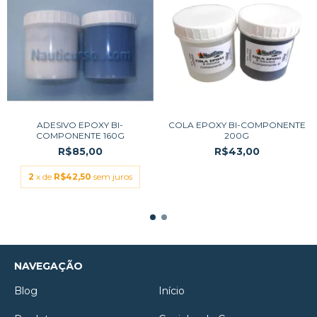
ADESIVO EPOXY BI-
COLA EPOXY BI-COMPONENTE
COMPONENTE 160G
200G
R$85,00
R$43,00
2
x de
R$42,50
sem juros
NAVEGAÇÃO
Blog
Início