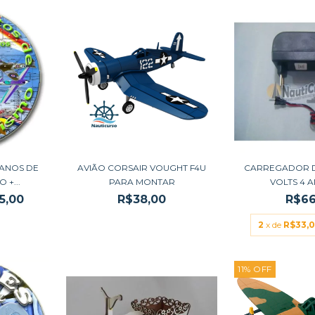
LANOS DE
AVIÃO CORSAIR VOUGHT F4U
CARREGADOR D
+...
PARA MONTAR
VOLTS 4 
5,00
R$38,00
R$66
2
x de
R$33,
11
%
OFF