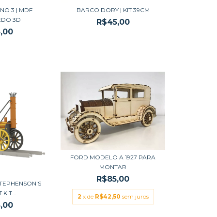
NO 3 | MDF
BARCO DORY | KIT 39CM
EDO 3D
R$45,00
,00
FORD MODELO A 1927 PARA
MONTAR
R$85,00
TEPHENSON'S
KIT...
2
x de
R$42,50
sem juros
,00