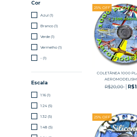
Cor
25
%
OFF
Azul (1)
Branco (1)
Verde (1)
Vermelho (1)
- (1)
COLETÂNEA 1000 P
AEROMODELISMO 
Escala
R$1
R$20,00
1:16 (1)
1:24 (5)
1:32 (5)
25
%
OFF
1:48 (5)