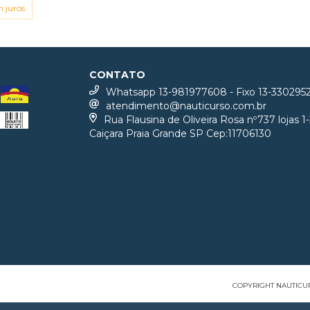
 juros
CONTATO
Whatsapp 13-981977608 - Fixo 13-330295
atendimento@nauticurso.com.br
Rua Flausina de Oliveira Rosa nº737 lojas 1-
Caiçara Praia Grande SP Cep:11706130
COPYRIGHT NAUTICUR