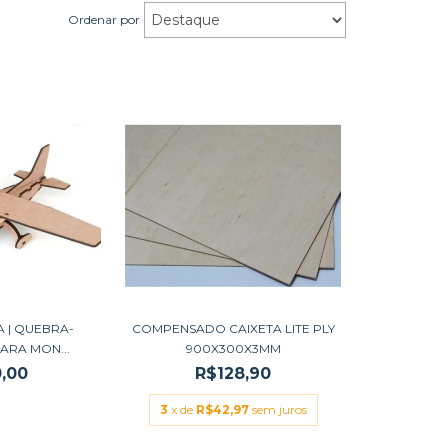
Ordenar por
A | QUEBRA-
COMPENSADO CAIXETA LITE PLY
ARA MON...
900X300X3MM
,00
R$128,90
3
x de
R$42,97
sem juros