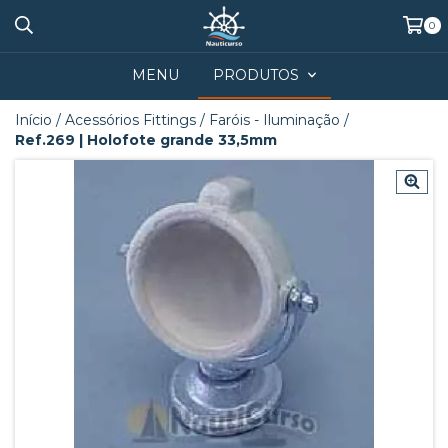
0
MENU
PRODUTOS
Início
/
Acessórios Fittings
/
Faróis - Iluminação
/
Ref.269 | Holofote grande 33,5mm