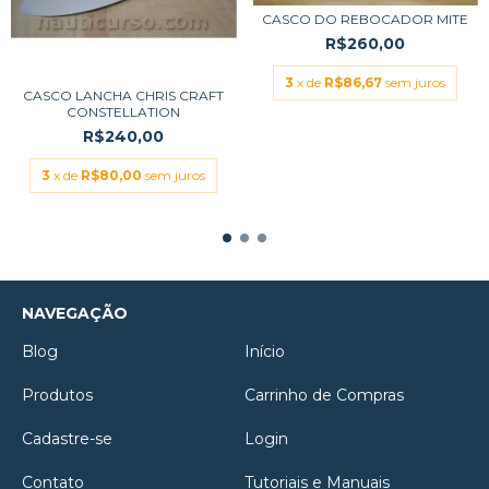
CASCO DO REBOCADOR MITE
R$260,00
3
x de
R$86,67
sem juros
CASCO LANCHA CHRIS CRAFT
CONSTELLATION
R$240,00
3
x de
R$80,00
sem juros
NAVEGAÇÃO
Blog
Início
Produtos
Carrinho de Compras
Cadastre-se
Login
Contato
Tutoriais e Manuais