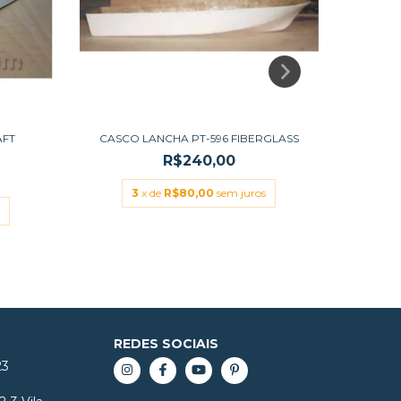
CA
AFT
CASCO LANCHA PT-596 FIBERGLASS
R$240,00
3
x de
R$80,00
sem juros
REDES SOCIAIS
23