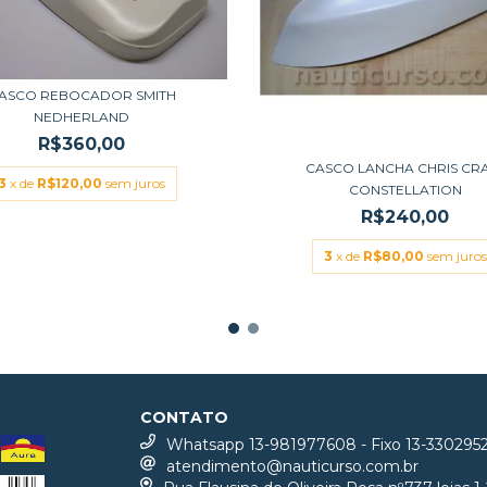
ASCO REBOCADOR SMITH
NEDHERLAND
R$360,00
CASCO LANCHA CHRIS CR
3
x de
R$120,00
sem juros
CONSTELLATION
R$240,00
3
x de
R$80,00
sem juros
CONTATO
Whatsapp 13-981977608 - Fixo 13-330295
atendimento@nauticurso.com.br