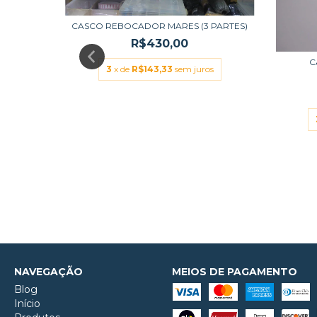
CASCO REBOCADOR MARES (3 PARTES)
R$430,00
ITE
C
3
x de
R$143,33
sem juros
s
NAVEGAÇÃO
MEIOS DE PAGAMENTO
Blog
Início