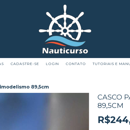
AS
CADASTRE-SE
LOGIN
CONTATO
TUTORIAIS E MAN
timodelismo 89,5cm
CASCO 
89,5CM
R$244