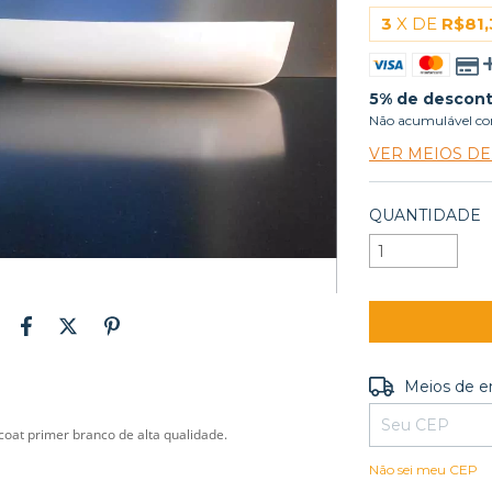
3
X DE
R$81,
5% de descon
Não acumulável co
VER MEIOS D
QUANTIDADE
Entregas para o
Meios de e
oat primer branco de alta qualidade.
Não sei meu CEP