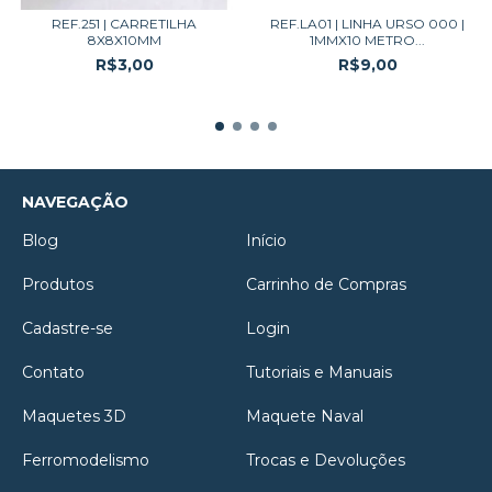
REF.251 | CARRETILHA
REF.LA01 | LINHA URSO 000 |
8X8X10MM
1MMX10 METRO...
R$3,00
R$9,00
NAVEGAÇÃO
Blog
Início
Produtos
Carrinho de Compras
Cadastre-se
Login
Contato
Tutoriais e Manuais
Maquetes 3D
Maquete Naval
Ferromodelismo
Trocas e Devoluções