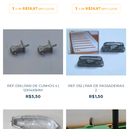
3
x de
R$36,67
sem juros
3
x de
R$36,67
sem juros
REF.036 | PAR DE CUNHOS 4 |
REF.052 | PAR DE PASSADEIRAS
12X14X5MM
2
R$5,50
R$1,50